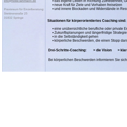
• das eigene Leben in Richtung Zufriedenheit, Ge
info@heike-lahrmann.de
• neue Kraft für Ziele und Vorhaben freisetzen
• und innere Blockaden und Widerstände in Res
Praxisraum für Einzelberatung:
Stettinerstraße 25
31832 Springe
Situationen für körperorientiertes Coaching sind:
• eine unübersichtliche berufliche oder private E
• Zukunftsplanungen und längerfristige Strategi
• in die Selbständigkeit gehen
• körperliche Beschwerden, die einen Stopp darste
Drei-Schritte-Coaching: > die Vision > klar
Bei körperlichen Beschwerden informieren Sie sic