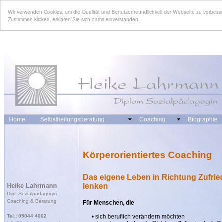
Wir verwenden Cookies, um die Qualität und Benutzerfreundlichkeit der Webseite zu verbes
Zustimmen klicken, erklären Sie sich damit einverstanden.
Home
Selbstheilungsberatung
Coaching
Biographie
Körperorientiertes Coaching
Das eigene Leben in Richtung Zufrie
Heike Lahrmann
lenken
Dipl. Sozialpädagogin
Coaching & Beratung
Für Menschen, die
Tel.: 05044 4662
• sich beruflich verändern möchten