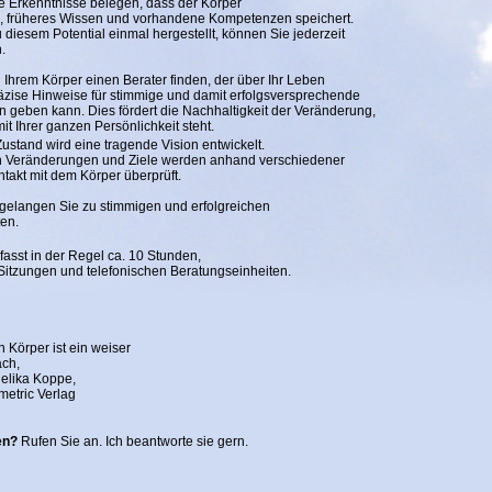
e Erkenntnisse belegen, dass der Körper
n, früheres Wissen und vorhandene Kompetenzen speichert.
u diesem Potential einmal hergestellt, können Sie jederzeit
.
 Ihrem Körper einen Berater finden, der über Ihr Leben
räzise Hinweise für stimmige und damit erfolgsversprechende
geben kann. Dies fördert die Nachhaltigkeit der Veränderung,
it Ihrer ganzen Persönlichkeit steht.
ustand wird eine tragende Vision entwickelt.
n Veränderungen und Ziele werden anhand verschiedener
takt mit dem Körper überprüft.
gelangen Sie zu stimmigen und erfolgreichen
ten.
asst in der Regel ca. 10 Stunden,
r Sitzungen und telefonischen Beratungseinheiten.
n Körper ist ein weiser
ch,
elika Koppe,
metric Verlag
en?
Rufen Sie an. Ich beantworte sie gern.