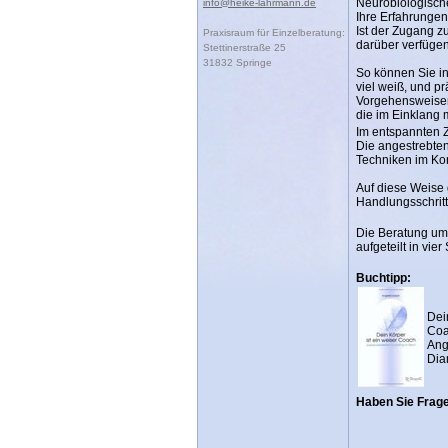
Neurobiologisch
info@heike-lahrmann.de
Ihre Erfahrunge
Ist der Zugang z
Praxisraum für Einzelberatung:
darüber verfügen
Stettinerstraße 25
31832 Springe
So können Sie in
viel weiß, und p
Vorgehensweisen 
die im Einklang m
Im entspannten Z
Die angestrebte
Techniken im Kon
Auf diese Weise 
Handlungsschrit
Die Beratung umf
aufgeteilt in vie
Buchtipp:
Dei
Coa
Ang
Dia
Haben Sie Frag