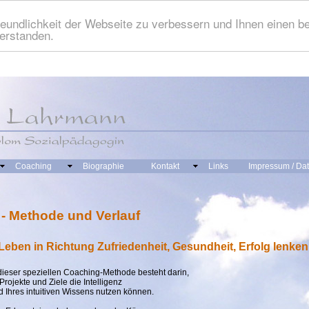
eundlichkeit der Webseite zu verbessern und Ihnen einen b
verstanden.
Coaching
Biographie
Kontakt
Links
Impressum / Da
- Methode und Verlauf
Leben in Richtung Zufriedenheit, Gesundheit, Erfolg lenke
ieser speziellen Coaching-Methode besteht darin,
 Projekte und Ziele die Intelligenz
d Ihres intuitiven Wissens nutzen können.