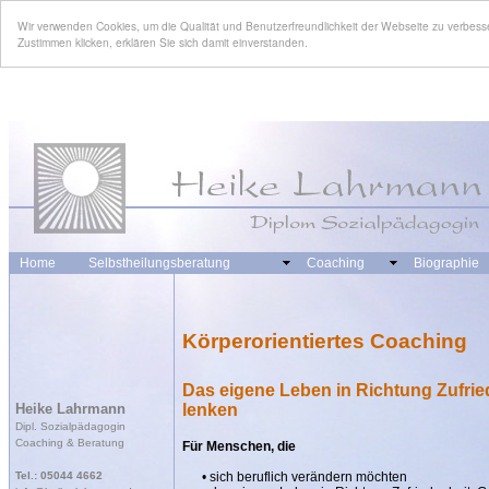
Wir verwenden Cookies, um die Qualität und Benutzerfreundlichkeit der Webseite zu verbes
Zustimmen klicken, erklären Sie sich damit einverstanden.
Home
Selbstheilungsberatung
Coaching
Biographie
Körperorientiertes Coaching
Das eigene Leben in Richtung Zufrie
Heike Lahrmann
lenken
Dipl. Sozialpädagogin
Coaching & Beratung
Für Menschen, die
Tel.: 05044 4662
• sich beruflich verändern möchten