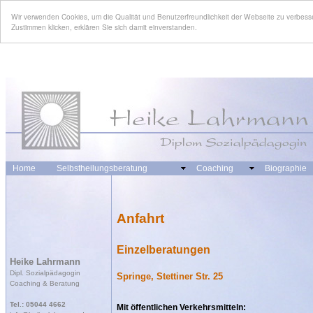
Wir verwenden Cookies, um die Qualität und Benutzerfreundlichkeit der Webseite zu verbes
Zustimmen klicken, erklären Sie sich damit einverstanden.
Home
Selbstheilungsberatung
Coaching
Biographie
Anfahrt
Einzelberatungen
Heike Lahrmann
Dipl. Sozialpädagogin
Springe, Stettiner Str. 25
Coaching & Beratung
Tel.: 05044 4662
Mit öffentlichen Verkehrsmitteln: